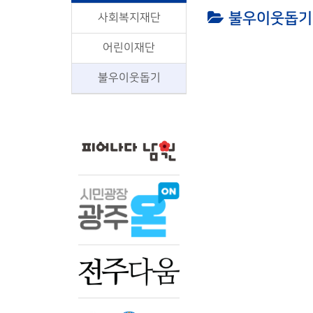
불우이웃돕기 So
사회복지재단
어린이재단
불우이웃돕기