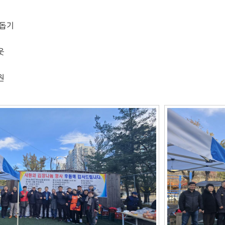
 돕기
웃
원